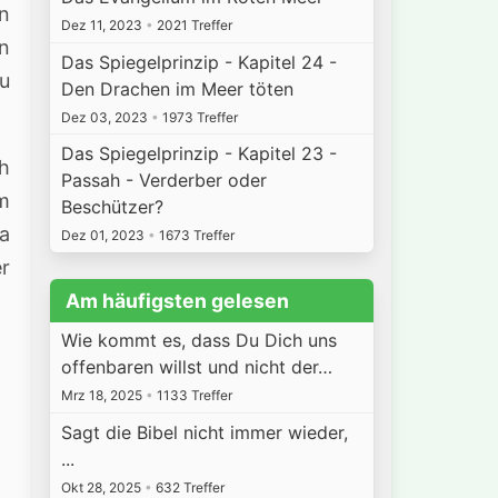
n
Dez 11, 2023
•
2021 Treffer
en
Das Spiegelprinzip - Kapitel 24 -
zu
Den Drachen im Meer töten
Dez 03, 2023
•
1973 Treffer
Das Spiegelprinzip - Kapitel 23 -
ch
Passah - Verderber oder
um
Beschützer?
Da
Dez 01, 2023
•
1673 Treffer
er
Am häufigsten gelesen
Wie kommt es, dass Du Dich uns
offenbaren willst und nicht der…
Mrz 18, 2025
•
1133 Treffer
Sagt die Bibel nicht immer wieder,
...
Okt 28, 2025
•
632 Treffer