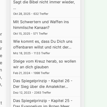
Sagt die Bibel nicht immer wieder,
...
Okt 28, 2025
•
632 Treffer
Mit Schwertern und Waffen ins
himmlische Kanaan?
er
Okt 15, 2025
•
571 Treffer
s
Wie kommt es, dass Du Dich uns
offenbaren willst und nicht der…
ir
Mrz 18, 2025
•
1133 Treffer
ie
Steige vom Kreuz herab, so wollen
e
wir an dich glauben
en
Feb 21, 2024
•
1998 Treffer
,
Das Spiegelprinzip - Kapitel 26 -
e,
Der Sieg über die Amalekiter…
Dez 12, 2023
•
2363 Treffer
Das Spiegelprinzip - Kapitel 25 -
tt
Das Evangelium im Roten Meer