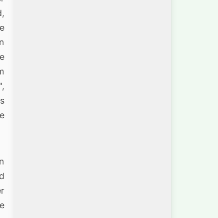
d,
e
n
ie
em
",
ls
ne
n
nd
er
ge